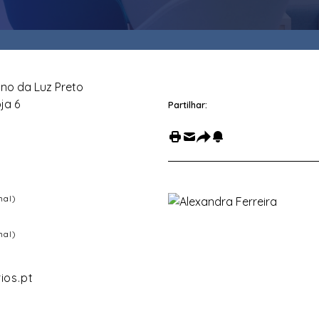
ano da Luz Preto
oja 6
Partilhar:
nal)
nal)
ios.pt