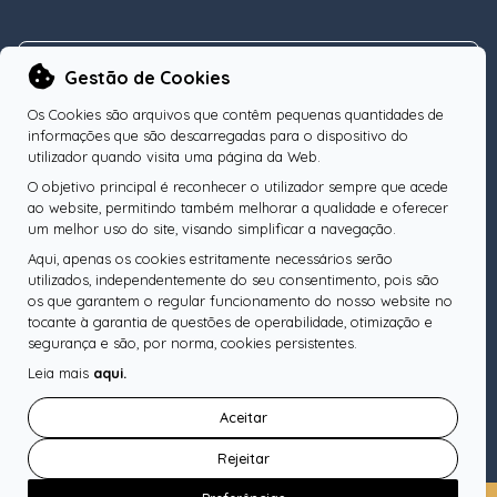
NEWSLETTER
Gestão de Cookies
Os Cookies são arquivos que contêm pequenas quantidades de
informações que são descarregadas para o dispositivo do
utilizador quando visita uma página da Web.
O objetivo principal é reconhecer o utilizador sempre que acede
Subscreva a nossa Newsletter
OK
ao website, permitindo também melhorar a qualidade e oferecer
um melhor uso do site, visando simplificar a navegação.
Aqui, apenas os cookies estritamente necessários serão
utilizados, independentemente do seu consentimento, pois são
os que garantem o regular funcionamento do nosso website no
SIGA-NOS
tocante à garantia de questões de operabilidade, otimização e
segurança e são, por norma, cookies persistentes.
Leia mais
aqui.
Pesquise o seu Notário
Aceitar
Rejeitar