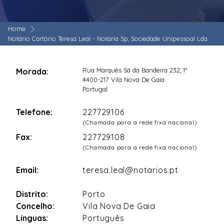
Home
Notário Cartório Teresa Leal - Notária Sp, Sociedade Unipessoal Lda
Rua Marquês Sá da Bandeira 232, 1º
Morada:
4400-217 Vila Nova De Gaia
Portugal
Telefone:
227729106
(Chamada para a rede fixa nacional)
Fax:
227729108
(Chamada para a rede fixa nacional)
Email:
teresa.leal@notarios.pt
Distrito:
Porto
Concelho:
Vila Nova De Gaia
Línguas:
Português