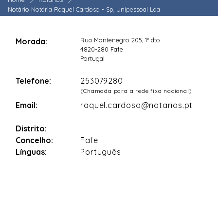
Notário Notária Raquel Cardoso - Sp, Unipessoal Lda
Rua Montenegro 205, 1º dto
Morada:
4820-280 Fafe
Portugal
Telefone:
253079280
(Chamada para a rede fixa nacional)
Email:
raquel.cardoso@notarios.pt
Distrito:
Concelho:
Fafe
Línguas:
Português