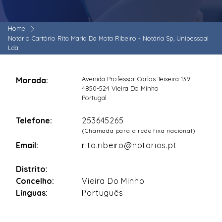
Home
Notário Cartório Rita Maria Da Mota Ribeiro - Notária Sp, Unipessoal
Lda
Avenida Professor Carlos Teixeira 139
Morada:
4850-524 Vieira Do Minho
Portugal
Telefone:
253645265
(Chamada para a rede fixa nacional)
Email:
rita.ribeiro@notarios.pt
Distrito:
Concelho:
Vieira Do Minho
Línguas:
Português