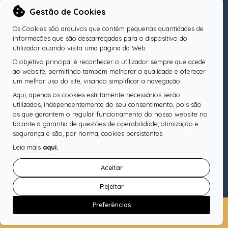
NEWSLETTER
Gestão de Cookies
Os Cookies são arquivos que contêm pequenas quantidades de
informações que são descarregadas para o dispositivo do
utilizador quando visita uma página da Web.
O objetivo principal é reconhecer o utilizador sempre que acede
Subscreva a nossa Newsletter
OK
ao website, permitindo também melhorar a qualidade e oferecer
um melhor uso do site, visando simplificar a navegação.
Aqui, apenas os cookies estritamente necessários serão
utilizados, independentemente do seu consentimento, pois são
os que garantem o regular funcionamento do nosso website no
SIGA-NOS
tocante à garantia de questões de operabilidade, otimização e
segurança e são, por norma, cookies persistentes.
Leia mais
aqui.
Pesquise o seu Notário
Aceitar
Rejeitar
Preferências
Copyright © Ordem dos Notários
Política de Cookies
Política de Privacidade