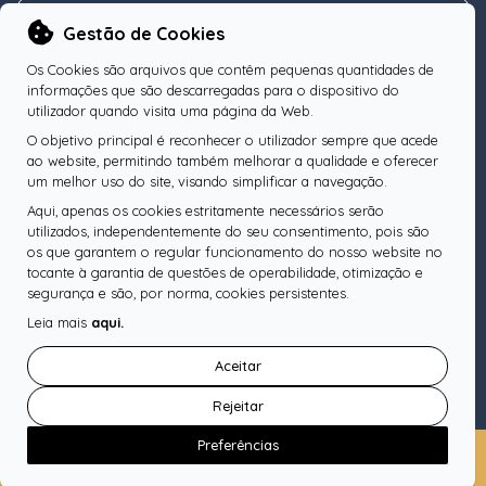
NEWSLETTER
Gestão de Cookies
Os Cookies são arquivos que contêm pequenas quantidades de
informações que são descarregadas para o dispositivo do
utilizador quando visita uma página da Web.
O objetivo principal é reconhecer o utilizador sempre que acede
Subscreva a nossa Newsletter
OK
ao website, permitindo também melhorar a qualidade e oferecer
um melhor uso do site, visando simplificar a navegação.
Aqui, apenas os cookies estritamente necessários serão
utilizados, independentemente do seu consentimento, pois são
os que garantem o regular funcionamento do nosso website no
SIGA-NOS
tocante à garantia de questões de operabilidade, otimização e
segurança e são, por norma, cookies persistentes.
Leia mais
aqui.
Pesquise o seu Notário
Aceitar
Rejeitar
Preferências
Copyright © Ordem dos Notários
Política de Cookies
Política de Privacidade