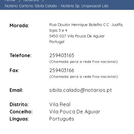
Notário Cartório Sibila Calado - Notária Sp, Unipessoal Lda
Rua Doutor Henrique Botelho C.C. Jualfa,
Morada:
lojas 3 e 4
5450-027 Vila Pouca De Aguiar
Portugal
Telefone:
259403165
(Chamada para a rede fixa nacional)
Fax:
259403166
(Chamada para a rede fixa nacional)
Email:
sibila.calado@notarios.pt
Distrito:
Vila Real
Concelho:
Vila Pouca De Aguiar
Línguas:
Português