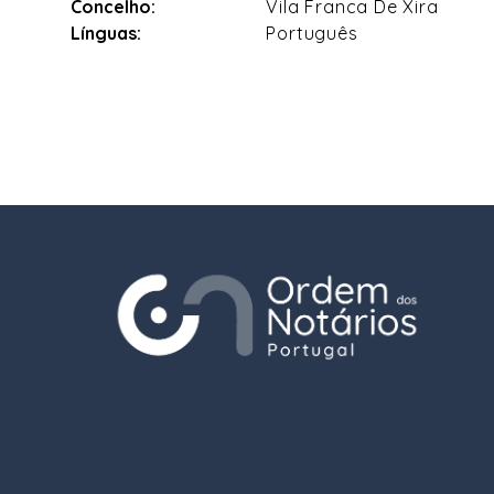
Concelho:
Vila Franca De Xira
Línguas:
Português