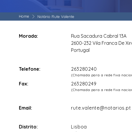
Home
Notário Rute Valente
Morada:
Rua Sacadura Cabral 13A
2600-232 Vila Franca De Xir
Portugal
Telefone:
263280240
(Chamada para a rede fixa nacio
Fax:
263280249
(Chamada para a rede fixa nacio
Email:
rute.valente@notarios.pt
Distrito:
Lisboa