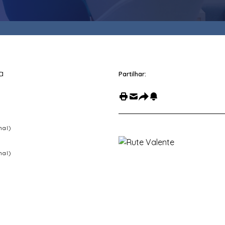
a
Partilhar:
nal)
nal)