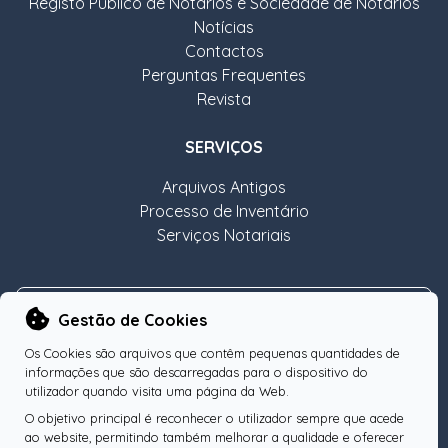
Registo Público de Notários e Sociedade de Notários
Notícias
Contactos
Perguntas Frequentes
Revista
SERVIÇOS
Arquivos Antigos
Processo de Inventário
Serviços Notariais
NEWSLETTER
Gestão de Cookies
Os Cookies são arquivos que contêm pequenas quantidades de
informações que são descarregadas para o dispositivo do
utilizador quando visita uma página da Web.
O objetivo principal é reconhecer o utilizador sempre que acede
Subscreva a nossa Newsletter
OK
ao website, permitindo também melhorar a qualidade e oferecer