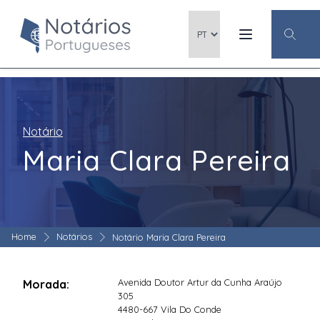
Notário
Maria Clara Pereira
Home
Notários
Notário Maria Clara Pereira
Avenida Doutor Artur da Cunha Araújo
Morada:
305
4480-667 Vila Do Conde