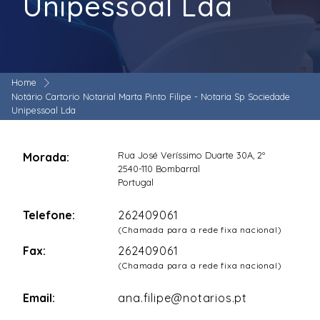
Unipessoal Lda
Home
Notário Cartorio Notarial Marta Pinto Filipe - Notaria Sp Sociedade
Unipessoal Lda
Rua José Veríssimo Duarte 30A, 2º
Morada:
2540-110 Bombarral
Portugal
Telefone:
262409061
(Chamada para a rede fixa nacional)
Fax:
262409061
(Chamada para a rede fixa nacional)
Email:
ana.filipe@notarios.pt