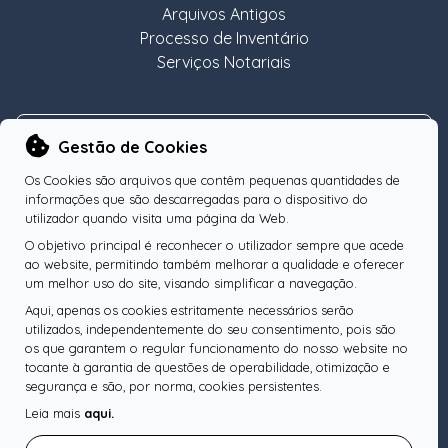
Arquivos Antigos
Processo de Inventário
Serviços Notariais
NEWSLETTER
Gestão de Cookies
Os Cookies são arquivos que contêm pequenas quantidades de
informações que são descarregadas para o dispositivo do
utilizador quando visita uma página da Web.
O objetivo principal é reconhecer o utilizador sempre que acede
Subscreva a nossa Newsletter
OK
ao website, permitindo também melhorar a qualidade e oferecer
um melhor uso do site, visando simplificar a navegação.
Aqui, apenas os cookies estritamente necessários serão
utilizados, independentemente do seu consentimento, pois são
os que garantem o regular funcionamento do nosso website no
SIGA-NOS
tocante à garantia de questões de operabilidade, otimização e
segurança e são, por norma, cookies persistentes.
Leia mais
aqui.
Pesquise o seu Notário