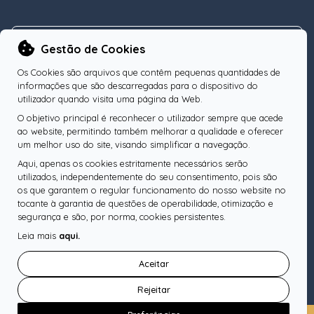
NEWSLETTER
Gestão de Cookies
Os Cookies são arquivos que contêm pequenas quantidades de
informações que são descarregadas para o dispositivo do
utilizador quando visita uma página da Web.
O objetivo principal é reconhecer o utilizador sempre que acede
Subscreva a nossa Newsletter
OK
ao website, permitindo também melhorar a qualidade e oferecer
um melhor uso do site, visando simplificar a navegação.
Aqui, apenas os cookies estritamente necessários serão
utilizados, independentemente do seu consentimento, pois são
os que garantem o regular funcionamento do nosso website no
SIGA-NOS
tocante à garantia de questões de operabilidade, otimização e
segurança e são, por norma, cookies persistentes.
Leia mais
aqui.
Pesquise o seu Notário
Aceitar
Rejeitar