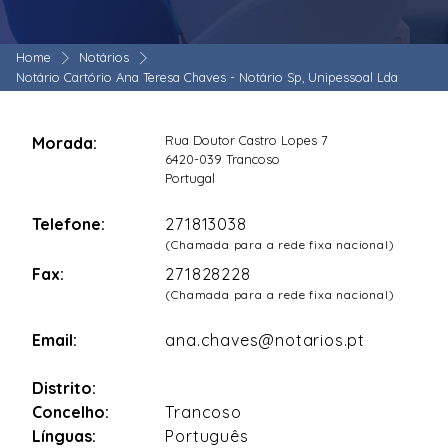
Home
Notários
Notário Cartório Ana Teresa Chaves - Notário Sp, Unipessoal Lda
Rua Doutor Castro Lopes 7
Morada:
6420-039 Trancoso
Portugal
Telefone:
271813038
(Chamada para a rede fixa nacional)
Fax:
271828228
(Chamada para a rede fixa nacional)
Email:
ana.chaves@notarios.pt
Distrito:
Concelho:
Trancoso
Línguas:
Português