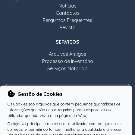
Notícias
Contactos
Perguntas Frequentes
Revista
SERVIÇOS
Arquivos Antigos
Processo de Inventário
Serviços Notariais
NEWSLETTER
Gestão de Cookies
Os Cookies são arquivos que contêm pequenas quantidades de
informações que são descarregadas para o dispositivo do
utilizador quando visita uma página da Web.
O objetivo principal é reconhecer o utilizador sempre que acede
Subscreva a nossa Newsletter
OK
ao website, permitindo também melhorar a qualidade e oferecer