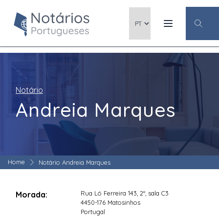
Notário
Andreia Marques
Home
Notário Andreia Marques
Rua Ló Ferreira 143, 2º, sala C3
Morada:
4450-176 Matosinhos
Portugal